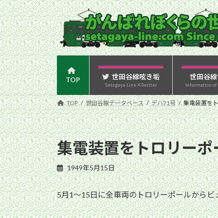
コ
ナ
ン
ビ
テ
ゲ
ン
ー
ツ
シ
へ
ョ
ス
ン
世田谷線呟き垢
世田谷線
TOP
Setagaya-Line X-Twitter
Information of
キ
に
ッ
移
TOP
世田谷線データベース
デハ71号
集電装置を
プ
動
集電装置をトロリーポ
1949年5月15日
5月1〜15日に全車両のトロリーポールから