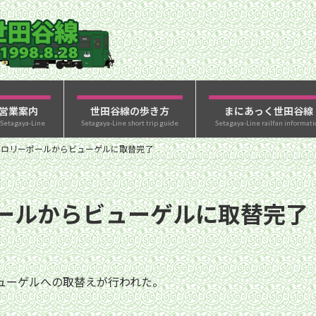
営業案内
世田谷線の歩き方
まにあっく世田谷線
 Setagaya-Line
Setagaya-Line short trip guide
Setagaya-Line railfan informati
トロリーポールからビューゲルに取替完了
ールからビューゲルに取替完了
ビューゲルへの取替えが行われた。