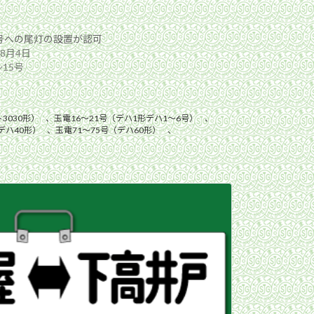
5号への尾灯の設置が認可
年8月4日
15号
3030形）
、
玉電16〜21号（デハ1形デハ1〜6号）
、
デハ40形）
、
玉電71〜75号（デハ60形）
、