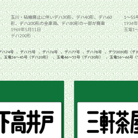
玉川・砧線廃止に伴いデハ30形、デハ40形、デハ60
1〜5
形、デハ200形の全車両、デハ80形の一部が廃車
1934
1969年5月11日
玉電1〜
デハ200形
デハ74号
、
デハ75号
、
デハ76号
、
デハ77号
、
デハ78号
、
デワ3030形（デト
、
玉電36〜45号（デハ20形）
、
玉電46〜55号（デハ30形）
、
玉電56〜66号（