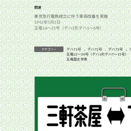
関連
東京急行電鉄成立に伴う車両改番を実施
1942年5月1日
玉電16〜21号（デハ1形デハ1〜6号）
デハ71号
、
デハ72号
、
デハ73号
、
カテゴリー
玉電22〜30号（デハ1形デハ7〜15号）
玉電歴史年表