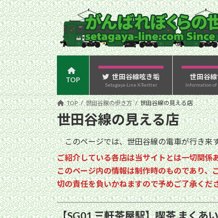
コ
ナ
ン
ビ
テ
ゲ
ン
ー
ツ
シ
へ
ョ
ス
ン
世田谷線呟き垢
世田谷線
TOP
Setagaya-Line X-Twitter
Information of
キ
に
ッ
移
TOP
世田谷線の歩き方
世田谷線の見える店
プ
動
世田谷線の見える店
このページでは、世田谷線の電車が行き来す
ご紹介している各店は当サイトとは一切関係
このページ内の情報は制作時のものであり、
切の責任を負いかねますので予めご了承くだ
【SG01 三軒茶屋駅】喫茶 まくあ