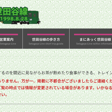
営業案内
世田谷線の歩き方
まにあっく世田谷線
 Setagaya-Line
Setagaya-Line short trip guide
Setagaya-Line railfan informati
るのを間近に見ながらお茶が飲めたり食事ができる、トレイン
ありません。万が一、掲載に不都合がございましたらご連絡く
ご覧の時点では情報が変更されている場合があります。いかな
さい。
い