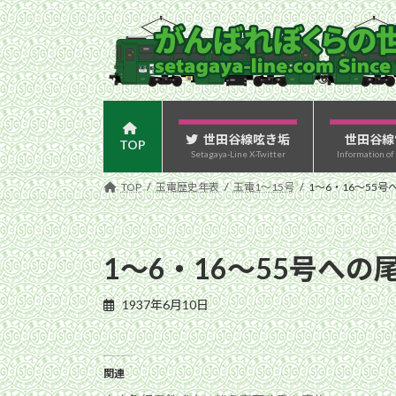
コ
ナ
ン
ビ
テ
ゲ
ン
ー
ツ
シ
へ
ョ
ス
ン
世田谷線呟き垢
世田谷線
TOP
Setagaya-Line X-Twitter
Information of
キ
に
ッ
移
TOP
玉電歴史年表
玉電1〜15号
1〜6・16〜55
プ
動
1〜6・16〜55号へ
1937年6月10日
関連