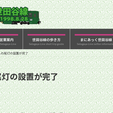
営業案内
世田谷線の歩き方
まにあっく世田谷線
 Setagaya-Line
Setagaya-Line short trip guide
Setagaya-Line railfan informati
号への尾灯の設置が完了
の尾灯の設置が完了