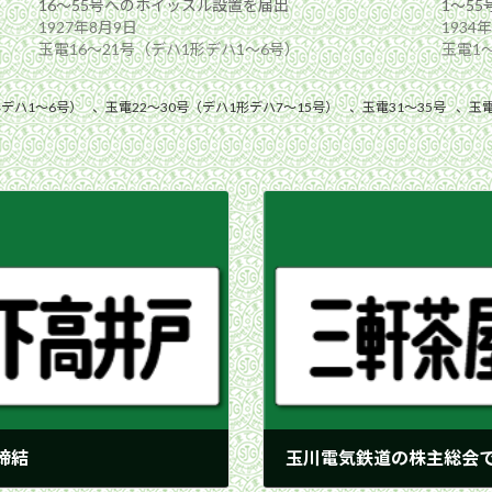
16〜55号へのホイッスル設置を届出
1〜5
1927年8月9日
1934
玉電16〜21号（デハ1形デハ1〜6号）
玉電1〜
形デハ1〜6号）
、
玉電22〜30号（デハ1形デハ7〜15号）
、
玉電31〜35号
、
玉電
締結
玉川電気鉄道の株主総会