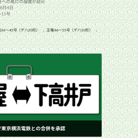
5号への尾灯の設置が認可
年8月4日
15号
36〜45号（デハ20形）
、
玉電46〜55号（デハ30形）
、
で東京横浜電鉄との合併を承認