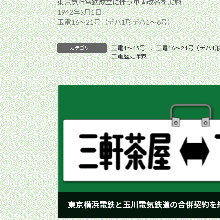
東京急行電鉄成立に伴う車両改番を実施
1942年5月1日
玉電16〜21号（デハ1形デハ1〜6号）
玉電1〜15号
、
玉電16〜21号（デハ1
カテゴリー
玉電歴史年表
東京横浜電鉄と玉川電気鉄道の合併契約を