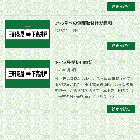
続きを読む
3〜5号への側扉取付けが認可
1933年5月12日
続きを読む
1〜15号が使用開始
1920年9月3日
9月3日の改軌に合わせ、名古屋電車製作所で15
両が製造された。玉川電気鉄道時代は固有の形
式称号が定められておらず、車両竣工図表では
「形式称号四輪客車」とされている。
続きを読む