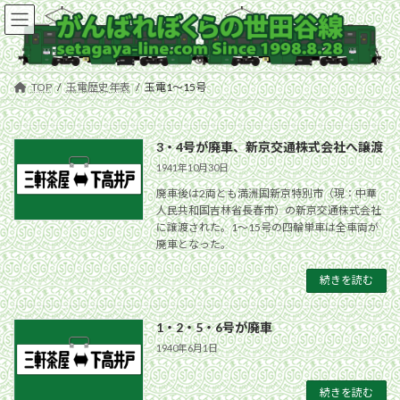
コ
ナ
ン
ビ
テ
ゲ
ン
ー
ツ
シ
TOP
玉電歴史年表
玉電1〜15号
へ
ョ
ス
ン
キ
に
3・4号が廃車、新京交通株式会社へ譲渡
ッ
移
プ
動
1941年10月30日
廃車後は2両とも満洲国新京特別市（現：中華
人民共和国吉林省長春市）の新京交通株式会社
に譲渡された。1〜15号の四輪単車は全車両が
廃車となった。
続きを読む
1・2・5・6号が廃車
1940年6月1日
続きを読む