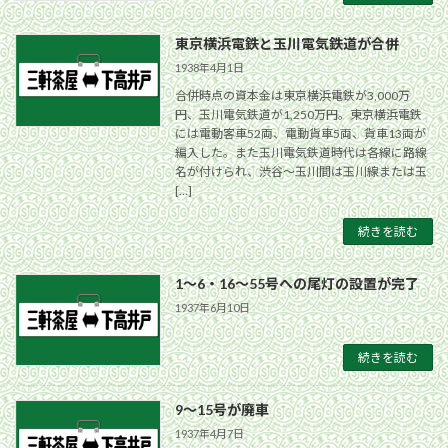
東京横浜電鉄と玉川電気鉄道が合併
1938年4月1日
合併時点の資本金は東京横浜電鉄が3,000万
円、玉川電気鉄道が1,250万円。東京横浜電鉄
には電動客車52両、電動貨車5両、貨車13両が
編入した。また玉川電気鉄道時代は各線に路線
名が付けられ、渋谷〜玉川間は玉川線または玉
[…]
続きを読む
1〜6・16〜55号への尾灯の設置が完了
1937年6月10日
続きを読む
9〜15号が廃車
1937年4月7日