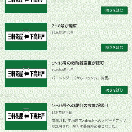
続きを読む
7・8号が廃車
1936年3月12日
続きを読む
1〜15号の救助器変更が認可
1935年8月19日
パーメンダー式からロック式に変更。
続きを読む
1〜55号への尾灯の設置が認可
1934年8月4日
同年7月に平均速度24km/hへのスピードアップ
が認可され、尾灯の装備が必要となった。