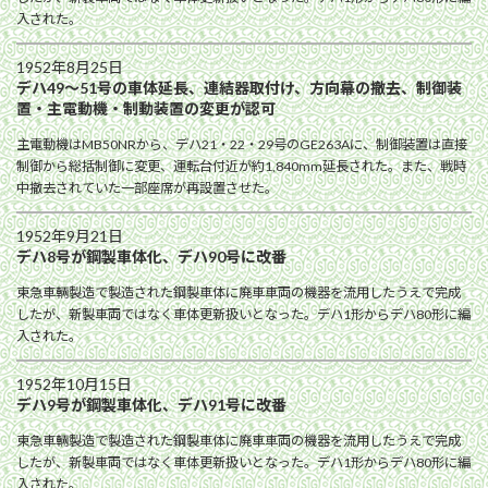
入された。
1952年8月25日
デハ49〜51号の車体延長、連結器取付け、方向幕の撤去、制御装
置・主電動機・制動装置の変更が認可
主電動機はMB50NRから、デハ21・22・29号のGE263Aに、制御装置は直接
制御から総括制御に変更、運転台付近が約1,840mm延長された。また、戦時
中撤去されていた一部座席が再設置させた。
1952年9月21日
デハ8号が鋼製車体化、デハ90号に改番
東急車輛製造で製造された鋼製車体に廃車車両の機器を流用したうえで完成
したが、新製車両ではなく車体更新扱いとなった。デハ1形からデハ80形に編
入された。
1952年10月15日
デハ9号が鋼製車体化、デハ91号に改番
東急車輛製造で製造された鋼製車体に廃車車両の機器を流用したうえで完成
したが、新製車両ではなく車体更新扱いとなった。デハ1形からデハ80形に編
入された。