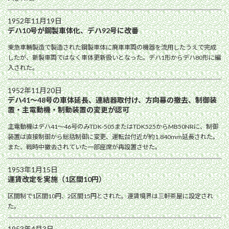
1952年11月19日
デハ10号が鋼製車体化、デハ92号に改番
東急車輛製造で製造された鋼製車体に廃車車両の機器を流用したうえで完成
したが、新製車両ではなく車体更新扱いとなった。デハ1形からデハ80形に編
入された。
1952年11月20日
デハ41〜48号の車体延長、連結器取付け、方向幕の撤去、制御装
置・主電動機・制動装置の変更が認可
主電動機はデハ41〜46号のみTDK-505またはTDK525からMB50NRに、制御
装置は直接制御から総括制御に変更、運転台付近が約1,840mm延長された。
また、戦時中撤去されていた一部座席が再設置させた。
1953年1月15日
運賃改定を実施（1区間10円）
区間制で1区間10円、2区間15円とされた。運賃境界は三軒茶屋に設定され
た。
1953年4月3日