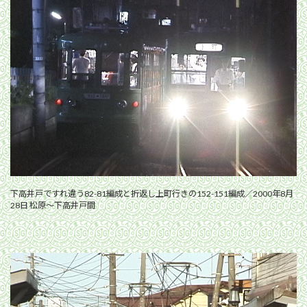
下高井戸ですれ違う82-81編成と折返し上町行きの152-151編成／2000年8月
28日 松原〜下高井戸間