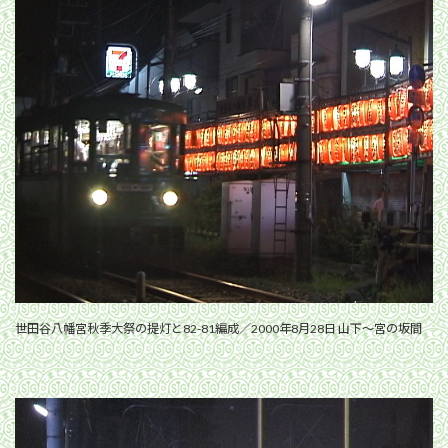
世田谷八幡宮秋季大祭の提灯と82-81編成／2000年8月28日 山下〜宮の坂間