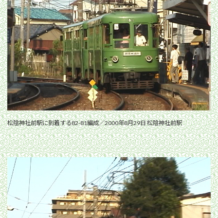
松陰神社前駅に到着する82-81編成／2000年8月29日 松陰神社前駅