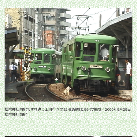
松陰神社前駅ですれ違う上町行きの82-81編成と86-77編成／2000年8月28日
松陰神社前駅