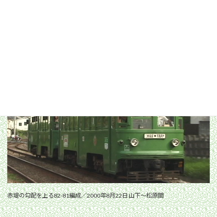
三軒茶屋駅へ向かう82-81編成／2000年8月12日 西太子堂〜三軒茶屋間
赤堤の勾配を上る82-81編成／2000年8月22日 山下〜松原間