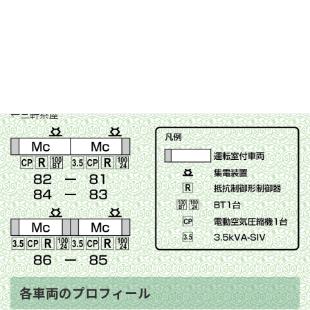
80形の姿を今に伝えています。
基本車両編成表
1999年8月10日時点の編成を掲載しています。
※デハ85・86号は他車両の検査がない時期には86-85編成で運転
されました。
←三軒茶屋
各車両のプロフィール