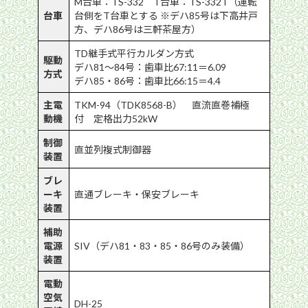
M台車：TS-332 T台車：TS-332T（運転
台車
台側をT台車とする ※デハ85号は下高井戸
方、デハ86号は三軒茶屋方）
TD継手式平行カルダン方式
駆動
デハ81〜84号：歯車比67:11＝6.09
方式
デハ85・86号：歯車比66:15＝4.4
主電
TKM-94（TDK8568-B） 直流直巻補極
動機
付 定格出力52kW
制御
直並列複式制御器
装置
ブレ
ーキ
直通ブレーキ・保安ブレーキ
装置
補助
電源
SIV（デハ81・83・85・86号のみ装備）
装置
電動
空気
DH-25