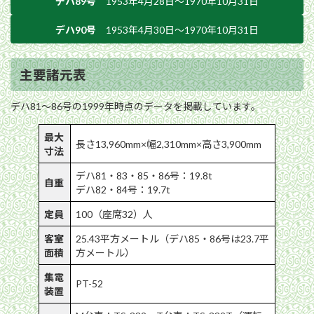
デハ89号
1953年4月28日〜1970年10月31日
デハ90号
1953年4月30日〜1970年10月31日
主要諸元表
デハ81〜86号の1999年時点のデータを掲載しています。
最大
長さ13,960mm×幅2,310mm×高さ3,900mm
寸法
デハ81・83・85・86号：19.8t
自重
デハ82・84号：19.7t
定員
100（座席32）人
客室
25.43平方メートル（デハ85・86号は23.7平
面積
方メートル）
集電
PT-52
装置