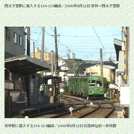
西太子堂駅に進入する154-153編成／2000年8月12日 若林〜西太子堂間
若林駅に進入する154-153編成／2000年8月12日 松陰神社前〜若林間