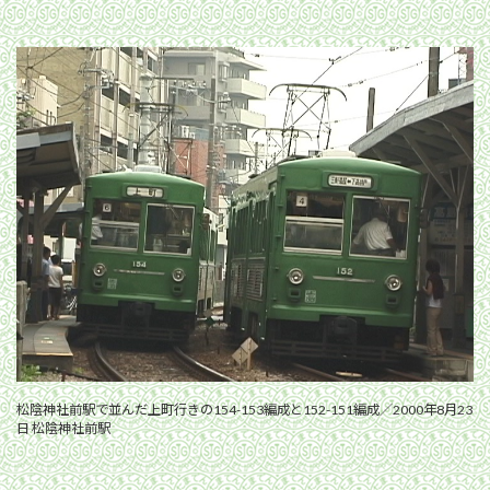
松陰神社前駅で並んだ上町行きの154-153編成と152-151編成／2000年8月23
日 松陰神社前駅