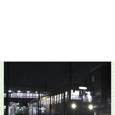
上町5時00分発で上下初電が同時に発車／2000年8月11日 上町駅