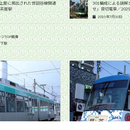
ム上屋に掲出された世田谷線開通
301編成による謎
軒茶屋駅
せ」貸切電車／202
2025年7月30日
ジTOP画像
山下駅