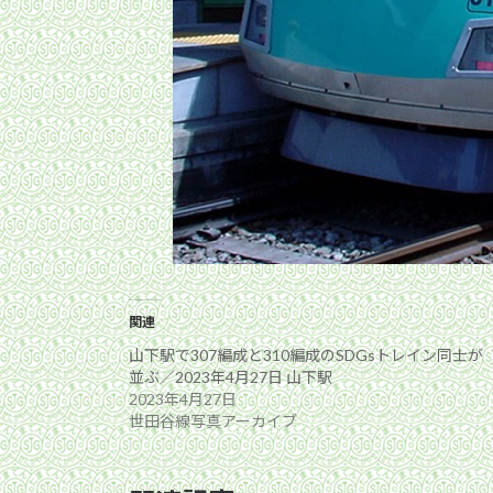
関連
山下駅で307編成と310編成のSDGsトレイン同士が
並ぶ／2023年4月27日 山下駅
2023年4月27日
世田谷線写真アーカイブ