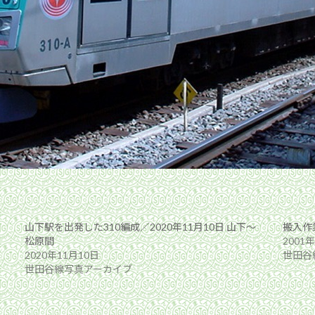
山下駅を出発した310編成／2020年11月10日 山下〜
搬入作業
松原間
2001
2020年11月10日
世田谷
世田谷線写真アーカイブ