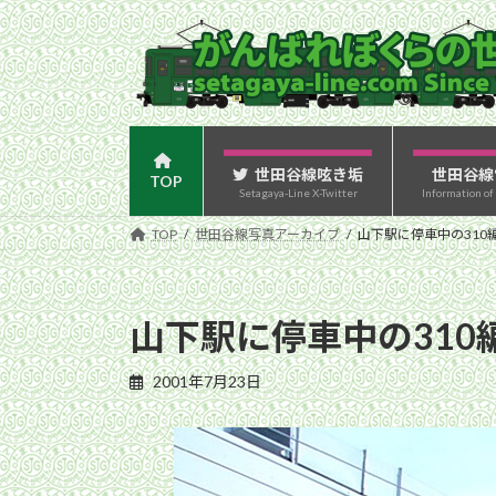
コ
ナ
ン
ビ
テ
ゲ
ン
ー
ツ
シ
へ
ョ
ス
ン
世田谷線呟き垢
世田谷線
TOP
Setagaya-Line X-Twitter
Information of
キ
に
ッ
移
TOP
世田谷線写真アーカイブ
山下駅に停車中の310編
プ
動
山下駅に停車中の310編
2001年7月23日