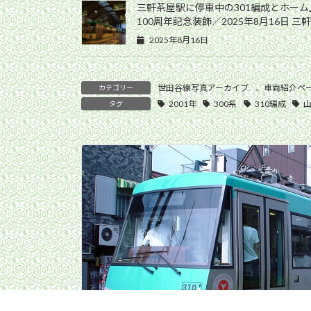
三軒茶屋駅に停車中の301編成とホー
100周年記念装飾／2025年8月16日 三
2025年8月16日
世田谷線写真アーカイブ
、
車両紹介ペー
カテゴリー
2001年
300系
310編成
タグ