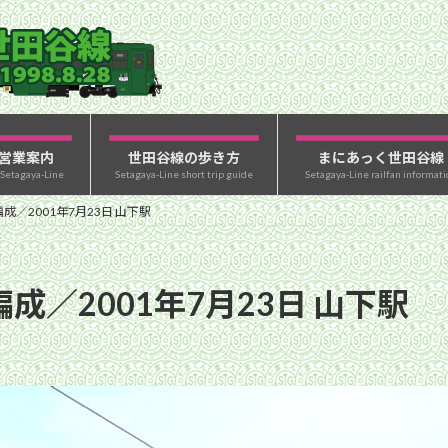
営業案内
世田谷線の歩き方
まにあっく世田谷線
 Setagaya-Line
Setagaya-Line short trip guide
Setagaya-Line railfan informati
成／2001年7月23日 山下駅
成／2001年7月23日 山下駅