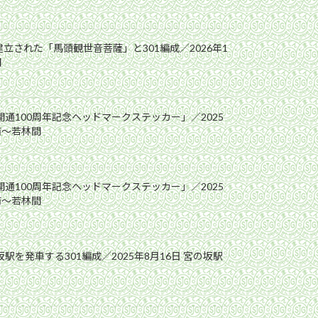
立された「馬頭観世音菩薩」と301編成／2026年1
間
開通100周年記念ヘッドマークステッカー」／2025
前〜若林間
開通100周年記念ヘッドマークステッカー」／2025
前〜若林間
駅を発車する301編成／2025年8月16日 宮の坂駅