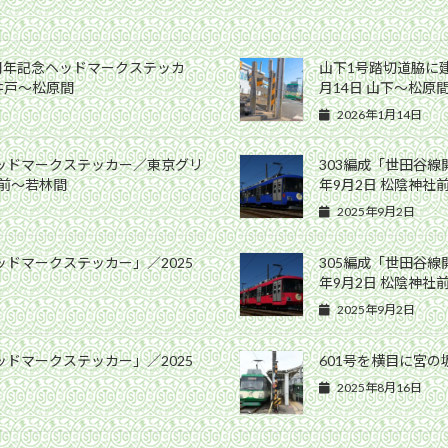
0周年記念ヘッドマークステッカ
山下1号踏切道脇に建
高井戸〜松原間
月14日 山下〜松原
2026年1月14日
ヘッドマークステッカー／東京グリ
303編成「世田谷線
社前〜若林間
年9月2日 松陰神社
2025年9月2日
ッドマークステッカー」／2025
305編成「世田谷線
年9月2日 松陰神社
2025年9月2日
ッドマークステッカー」／2025
601号を横目に宮の坂
2025年8月16日