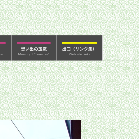
想い出の玉電
出口（リンク集）
on
Memory of “Tamaden”
Web site Links