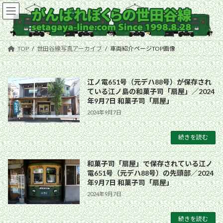
コ
ナ
ン
ビ
テ
ゲ
ン
ー
ツ
シ
TOP
世田谷線写真アーカイブ
車両紹介ページTOP画像
へ
ョ
ス
ン
キ
に
江ノ電651号（元デハ88号）が保存され
ッ
移
ている江ノ島の和菓子司「扇屋」／2024
プ
動
年9月7日 和菓子司「扇屋」
2024年9月7日
続きを読む
和菓子司「扇屋」で保存されている江ノ
電651号（元デハ88号）の先頭部／2024
年9月7日 和菓子司「扇屋」
2024年9月7日
続きを読む