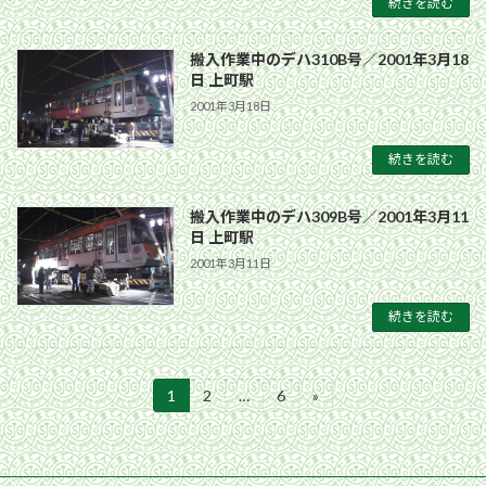
続きを読む
搬入作業中のデハ310B号／2001年3月18
日 上町駅
2001年3月18日
続きを読む
搬入作業中のデハ309B号／2001年3月11
日 上町駅
2001年3月11日
続きを読む
投
1
2
…
6
»
固
固
固
定
定
定
稿
ペ
ペ
ペ
ー
ー
ー
の
ジ
ジ
ジ