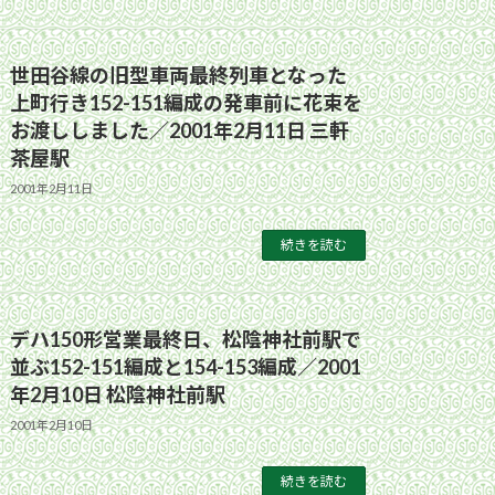
世田谷線の旧型車両最終列車となった
上町行き152-151編成の発車前に花束を
お渡ししました／2001年2月11日 三軒
茶屋駅
2001年2月11日
続きを読む
デハ150形営業最終日、松陰神社前駅で
並ぶ152-151編成と154-153編成／2001
年2月10日 松陰神社前駅
2001年2月10日
続きを読む