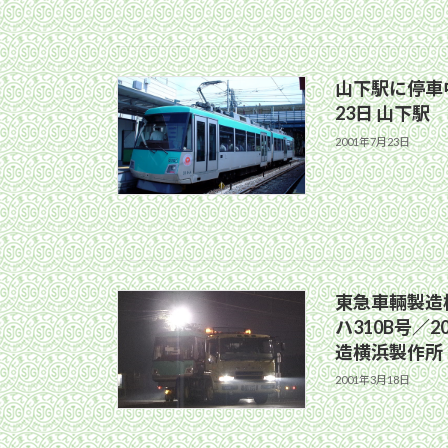
山下駅に停車中
23日 山下駅
2001年7月23日
東急車輛製造
ハ310B号／2
造横浜製作所
2001年3月18日