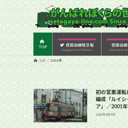
コ
ナ
ン
ビ
テ
ゲ
ン
ー
ツ
シ
へ
ョ
ス
ン
世田谷線呟き垢
世田谷線
TOP
Setagaya-Line X-Twitter
Information of
キ
に
ッ
移
TOP
2001年
プ
動
初の営業運転
編成「ルイシ
ア」／2001年
2001年8月9日