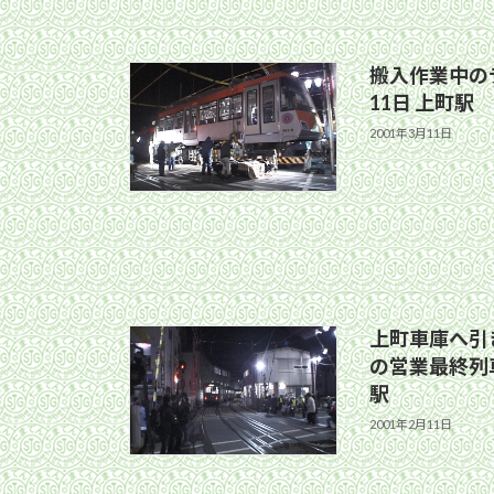
搬入作業中のデ
11日 上町駅
2001年3月11日
上町車庫へ引き
の営業最終列車
駅
2001年2月11日