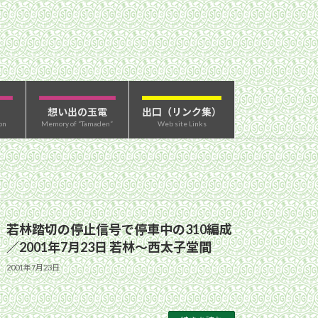
想い出の玉電
出口（リンク集）
on
Memory of “Tamaden”
Web site Links
若林踏切の停止信号で停車中の310編成
／2001年7月23日 若林〜西太子堂間
2001年7月23日