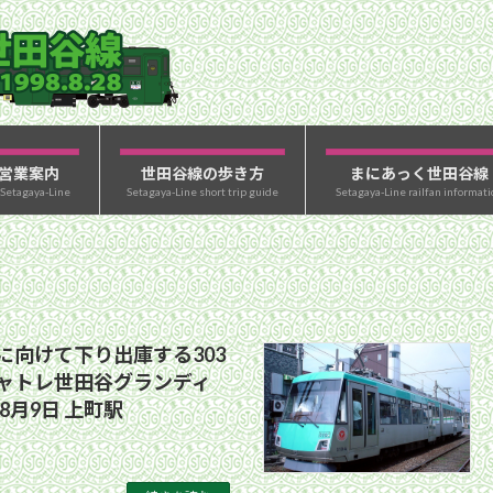
営業案内
世田谷線の歩き方
まにあっく世田谷線
 Setagaya-Line
Setagaya-Line short trip guide
Setagaya-Line railfan informati
に向けて下り出庫する303
ャトレ世田谷グランディ
8月9日 上町駅