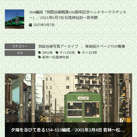
304編成「世田谷線開通100周年記念ヘッドマークステッカ
ー」／2025年5月7日 松陰神社前〜若林間
2025年5月7日
世田谷線写真アーカイブ
、
車両紹介ページTOP画像
カテゴリー
2001年
デハ150形
デハ153号
タグ
若林〜松陰神社前
夕陽を浴びて走る154-153編成／2001年2月8日 若林〜松陰神社前間