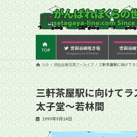
コ
ナ
ン
ビ
テ
ゲ
ン
ー
ツ
シ
へ
ョ
ス
ン
世田谷線呟き垢
世田谷線
TOP
Setagaya-Line X-Twitter
Information of
キ
に
ッ
移
TOP
世田谷線写真アーカイブ
三軒茶屋駅に向けてラス
プ
動
三軒茶屋駅に向けてラスト
太子堂〜若林間
1999年9月14日