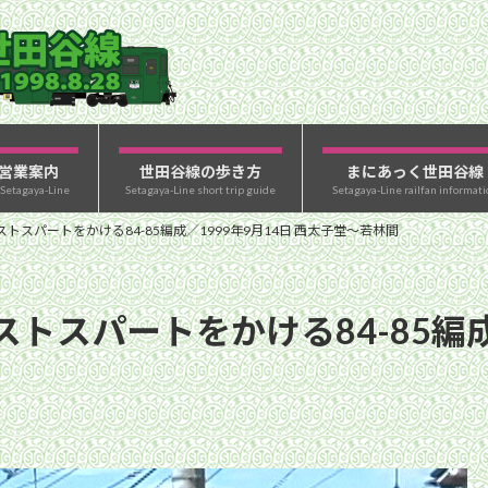
営業案内
世田谷線の歩き方
まにあっく世田谷線
 Setagaya-Line
Setagaya-Line short trip guide
Setagaya-Line railfan informati
トスパートをかける84-85編成／1999年9月14日 西太子堂〜若林間
スパートをかける84-85編成／