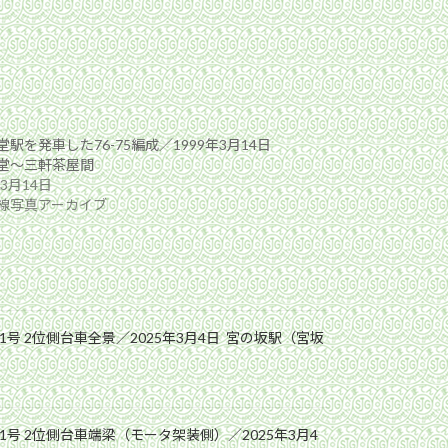
駅を発車した76-75編成／1999年3月14日
堂〜三軒茶屋間
年3月14日
線写真アーカイブ
1号 2位側台車全景／2025年3月4日 宮の坂駅（宮坂
1号 2位側台車端梁（モータ架装側）／2025年3月4