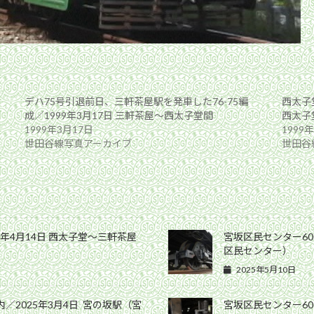
デハ75号引退前日、三軒茶屋駅を発車した76-75編
西太子堂
成／1999年3月17日 三軒茶屋〜西太子堂間
西太子
1999年3月17日
1999
世田谷線写真アーカイブ
世田谷
9年4月14日 西太子堂〜三軒茶屋
宮坂区民センター60
区民センター）
2025年5月10日
／2025年3月4日 宮の坂駅（宮
宮坂区民センター60