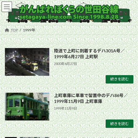
コ
ナ
ン
ビ
テ
ゲ
ン
ー
ツ
シ
TOP
1999年
へ
ョ
ス
ン
キ
に
陸送で上町に到着するデハ301A号／
ッ
移
1999年6月27日 上町駅
プ
動
2000年6月27日
続きを読む
上町車庫に単車で留置中のデハ86号／
1999年11月9日 上町車庫
1999年11月9日
続きを読む