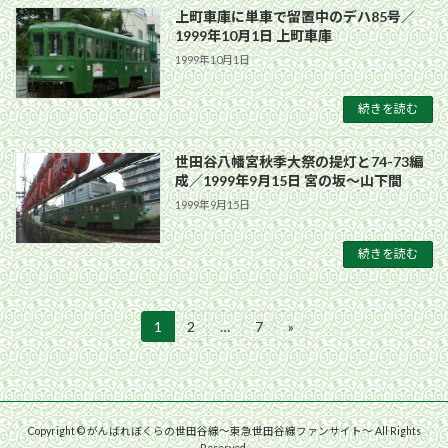
上町車庫に単車で留置中のデハ85号／
1999年10月1日 上町車庫
1999年10月1日
続きを読む
世田谷八幡宮秋季大祭の提灯と74-73編
成／1999年9月15日 宮の坂〜山下間
1999年9月15日
続きを読む
投
1
2
…
7
»
固
固
固
定
定
定
稿
ペ
ペ
ペ
ー
ー
ー
の
ジ
ジ
ジ
ペ
Copyright © がんばれぼくらの世田谷線〜東急世田谷線ファンサイト〜 All Rights
Reserved.