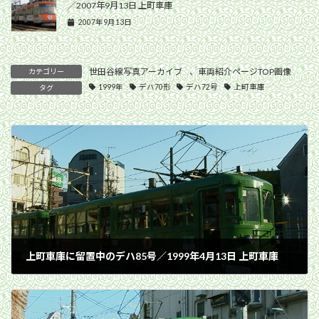
／2007年9月13日 上町車庫
2007年9月13日
世田谷線写真アーカイブ
、
車両紹介ページTOP画像
カテゴリー
1999年
デハ70形
デハ72号
上町車庫
タグ
上町車庫に留置中のデハ85号／1999年4月13日 上町車庫
1999年4月13日