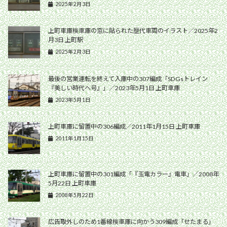
2025年2月3日
上町車庫検車庫の窓に貼られた歴代車両のイラスト／2025年2
月3日 上町駅
2025年2月3日
最後の営業運転を終えて入庫中の307編成「SDGsトレイン
『美しい時代へ号』」／2023年5月1日 上町車庫
2023年5月1日
上町車庫に留置中の306編成／2011年1月15日 上町車庫
2011年1月15日
上町車庫に留置中の301編成「『玉電カラー』電車」／2008年
5月22日 上町車庫
2008年5月22日
広告取外しのため1番線検車庫に向かう309編成「せたまる」