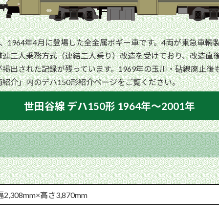
1964年4月に登場した全金属ボギー車です。4両が東急車輛製
重連二人乗務方式（連結二人乗り）改造を受けており、改造直
掲出された記録が残っています。1969年の玉川・砧線廃止後も
紹介」内のデハ150形紹介ページをご覧ください。
世田谷線 デハ150形 1964年〜2001年
幅2,308mm×高さ3,870mm