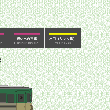
想い出の玉電
出口（リンク集）
on
Memory of “Tamaden”
Web site Links
年