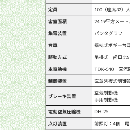
定員
100（座席32）
客室面積
24.19平方メート
集電装置
パンタグラフ
台車
揺枕式ボギー台
駆動方式
吊掛式 歯車比59:
主電動機
TDK-540 直
制御装置
直並列複式制御
空気制動機
ブレーキ装置
手用制動機
DH-25
電動空気圧縮機
点灯装置
前照灯：4個 尾