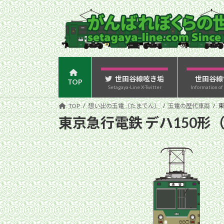
コ
ナ
ン
ビ
テ
ゲ
ン
ー
ツ
シ
へ
ョ
ス
ン
世田谷線呟き垢
世田谷線
TOP
Setagaya-Line X-Twitter
Information of
キ
に
ッ
移
TOP
想い出の玉電（たまでん）
玉電の歴代車両
東
プ
動
東京急行電鉄 デハ150形（デ