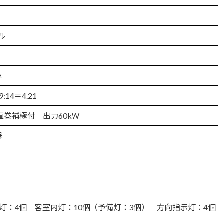
人
ル
車
14＝4.21
流直巻補極付 出力60kW
器
灯：4個 客室内灯：10個（予備灯：3個） 方向指示灯：4個