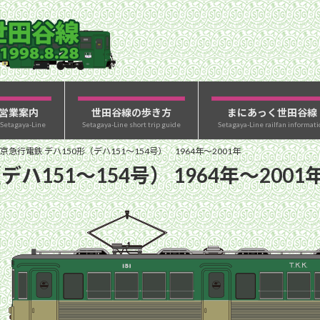
営業案内
世田谷線の歩き方
まにあっく世田谷線
 Setagaya-Line
Setagaya-Line short trip guide
Setagaya-Line railfan informati
京急行電鉄 デハ150形（デハ151〜154号） 1964年〜2001年
ハ151〜154号） 1964年〜2001