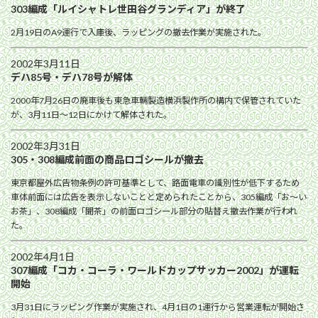
303編成「ルイシャトレ世田谷グランディア」が終了
2月19日のA9運行で入庫後、ラッピングの撤去作業が実施された。
2002年3月11日
デハ85号・デハ78号が解体
2000年7月26日の廃車後も東急車輛製造横浜製作所の構内で保管されていた
が、3月11日〜12日にかけて解体された。
2002年3月31日
305・308編成前面の商品ロゴシールが撤去
東京都屋外広告物条例の許可基準として、路面電車の識別性が低下するため
車体前面には広告を表示しないことと定められたことから、305編成「お〜い
お茶」、308編成「聞茶」の前面ロゴシール部分の貼替え撤去作業が行われ
た。
2002年4月1日
307編成「コカ・コーラ・ワールドカップサッカー2002」が運転
開始
3月31日にラッピング作業が実施され、4月1日の1運行から営業運転が開始さ