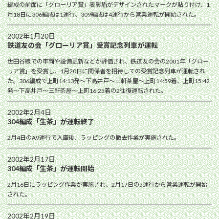
編成の前面に「グローリア賞」表彰盾がデザインされたマークが貼り付け、1
月18日に306編成は1運行、309編成は4運行から営業運転が開始された。
2002年1月20日
鉄道友の会「グローリア賞」受賞記念列車が運転
世田谷線での車両や設備更新などが評価され、鉄道友の会の2001年「グロー
リア賞」を受賞し、1月20日に関係者を招待しての受賞記念列車が運転され
た。306編成で上町14:13発〜下高井戸〜三軒茶屋〜上町14:59着、上町15:42
発〜下高井戸〜三軒茶屋〜上町16:25着の2往復運転された。
2002年2月4日
304編成「生茶」が運転終了
2月4日のA9運行で入庫後、ラッピングの撤去作業が実施された。
2002年2月17日
304編成「生茶」が運転開始
2月16日にラッピング作業が実施され、2月17日の5運行から営業運転が開始
された。
2002年2月19日