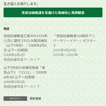
生き証人を紹介します。
世田谷線開通を見届けた架線柱と馬頭観音
関連
世田谷線敷設工事中の1924年
「世田谷線開通100周年アニ
12月に建柱された木製架線柱
バーサリーイヤー」がスター
（山下3号柱）／2008年6月6
ト
日 山下〜松原間
2025年4月29日
2008年6月6日
2019年〜2029年
世田谷線写真アーカイブ
山下3号柱の架線柱銘板「東
急山下3 T13.12」／2008年
6月6日 山下〜松原間
2008年6月6日
世田谷線写真アーカイブ
更新情報
カテゴリー