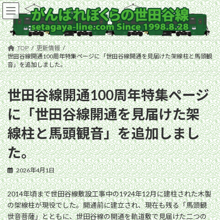
コ
ナ
ン
ビ
テ
ゲ
ン
ー
ツ
シ
TOP
更新情報
へ
ョ
世田谷線開通100周年特集ページに「世田谷線開通を見届けた架線柱と馬頭観
ス
ン
音」を追加しました。
キ
に
ッ
移
世田谷線開通100周年特集ページ
プ
動
に「世田谷線開通を見届けた架
線柱と馬頭観音」を追加しまし
た。
2026年4月1日
2014年頃まで世田谷線敷設工事中の1924年12月に建柱された木製
の架線柱が現役でした。開通前に建立され、現在も残る「馬頭観
世音菩薩」とともに、世田谷線の開通を軌道敷で見届けた二つの