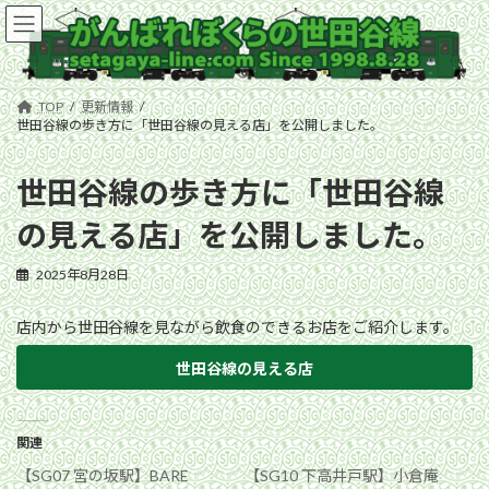
コ
ナ
ン
ビ
テ
ゲ
ン
ー
ツ
シ
TOP
更新情報
へ
ョ
世田谷線の歩き方に「世田谷線の見える店」を公開しました。
ス
ン
キ
に
世田谷線の歩き方に「世田谷線
ッ
移
プ
動
の見える店」を公開しました。
2025年8月28日
店内から世田谷線を見ながら飲食のできるお店をご紹介します。
世田谷線の見える店
関連
【SG07 宮の坂駅】BARE
【SG10 下高井戸駅】小倉庵