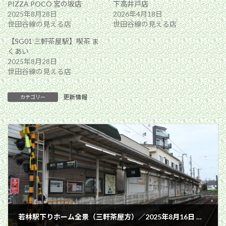
PIZZA POCO 宮の坂店
下高井戸店
2025年8月28日
2026年4月18日
世田谷線の見える店
世田谷線の見える店
【SG01 三軒茶屋駅】喫茶 ま
くあい
2025年8月28日
世田谷線の見える店
更新情報
カテゴリー
若林駅下りホーム全景（三軒茶屋方）／2025年8月16日 若林駅