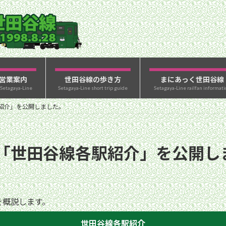
営業案内
世田谷線の歩き方
まにあっく世田谷線
 Setagaya-Line
Setagaya-Line short trip guide
Setagaya-Line railfan informati
紹介」を公開しました。
「世田谷線各駅紹介」を公開し
を概説します。
世田谷線各駅紹介