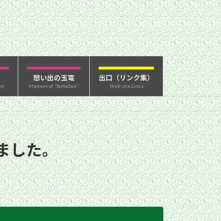
想い出の玉電
出口（リンク集）
on
Memory of “Tamaden”
Web site Links
ました。