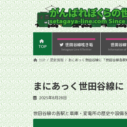
コ
ナ
ン
ビ
テ
ゲ
ン
ー
ツ
シ
へ
ョ
ス
ン
世田谷線呟き垢
世田谷線
TOP
Setagaya-Line X-Twitter
Information of
キ
に
ッ
移
TOP
更新情報
まにあっく世田谷線に「世田谷線各駅
プ
動
まにあっく世田谷線に
2025年8月28日
世田谷線の各駅と車庫・変電所の歴史や設備