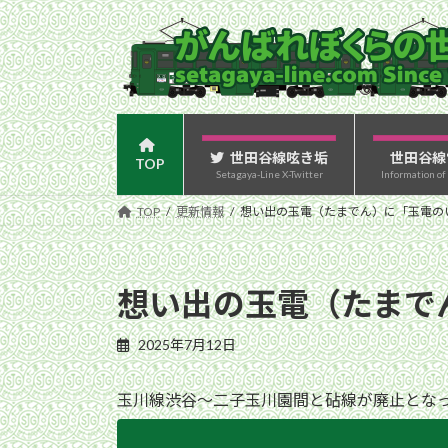
コ
ナ
ン
ビ
テ
ゲ
ン
ー
ツ
シ
へ
ョ
ス
ン
世田谷線呟き垢
世田谷線
TOP
Setagaya-Line X-Twitter
Information of
キ
に
ッ
移
TOP
更新情報
想い出の玉電（たまでん）に「玉電の
プ
動
想い出の玉電（たまで
2025年7月12日
玉川線渋谷〜二子玉川園間と砧線が廃止とな