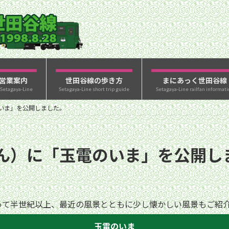
営業案内
世田谷線の歩き方
まにあっく世田谷線
 Setagaya-Line
Setagaya-Line short trip guide
Setagaya-Line railfan informati
いま」を公開しました。
ん）に「玉電のいま」を公開し
って半世紀以上、最近の風景とともに少し懐かしい風景もご紹
玉電のいま