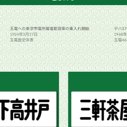
玉電への東京市電所属電動貨車の乗入れ開始
デハ3
1924年3月17日
1968
玉電歴史年表
玉電46