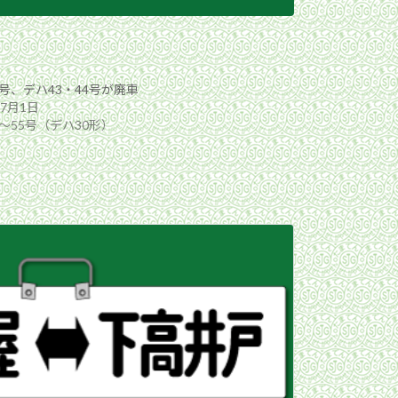
7号、デハ43・44号が廃車
年7月1日
〜55号（デハ30形）