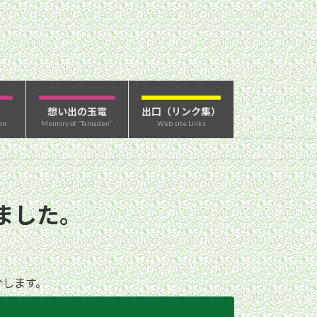
想い出の玉電
出口（リンク集）
on
Memory of “Tamaden”
Web site Links
ました。
介します。