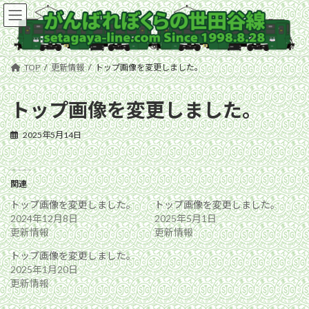
コ
ナ
ン
ビ
テ
ゲ
ン
ー
ツ
シ
TOP
更新情報
トップ画像を変更しました。
へ
ョ
ス
ン
キ
に
トップ画像を変更しました。
ッ
移
プ
動
2025年5月14日
関連
トップ画像を変更しました。
トップ画像を変更しました。
2024年12月8日
2025年5月1日
更新情報
更新情報
トップ画像を変更しました。
2025年1月20日
更新情報