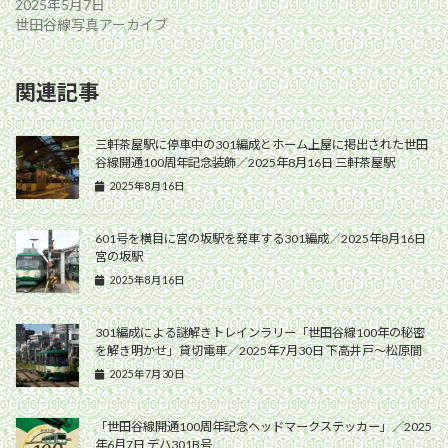
2025年5月7日
世田谷線写真アーカイブ
関連記事
三軒茶屋駅に停車中の301編成とホーム上屋に掲出された世田
谷線開通100周年記念装飾／2025年8月16日 三軒茶屋駅
2025年8月16日
601号を横目に宮の坂駅を発車する301編成／2025年8月16日
宮の坂駅
2025年8月16日
301編成による謎解きトレインラリー「世田谷線100年の秘密
を解き明かせ」貸切電車／2025年7月30日 下高井戸〜松原間
2025年7月30日
「世田谷線開通100周年記念ヘッドマークステッカー」／2025
年6月7日 デハ301B号