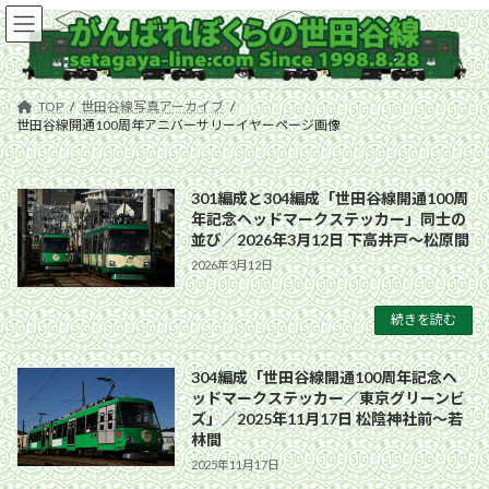
コ
ナ
ン
ビ
テ
ゲ
ン
ー
ツ
シ
TOP
世田谷線写真アーカイブ
へ
ョ
世田谷線開通100周年アニバーサリーイヤーページ画像
ス
ン
キ
に
ッ
移
301編成と304編成「世田谷線開通100周
プ
動
年記念ヘッドマークステッカー」同士の
並び／2026年3月12日 下高井戸〜松原間
2026年3月12日
続きを読む
304編成「世田谷線開通100周年記念ヘ
ッドマークステッカー／東京グリーンビ
ズ」／2025年11月17日 松陰神社前〜若
林間
2025年11月17日