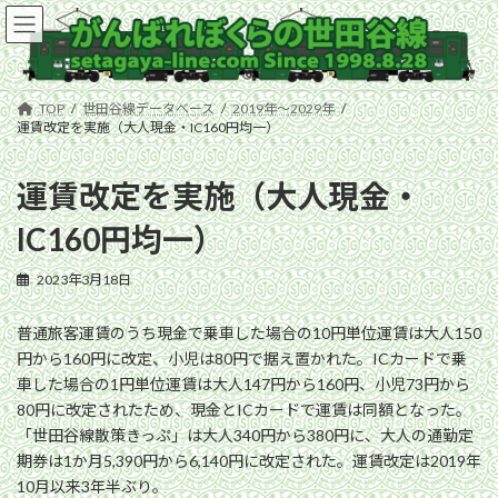
コ
ナ
ン
ビ
テ
ゲ
ン
ー
ツ
シ
TOP
世田谷線データベース
2019年〜2029年
へ
ョ
運賃改定を実施（大人現金・IC160円均一）
ス
ン
キ
に
運賃改定を実施（大人現金・
ッ
移
プ
動
IC160円均一）
2023年3月18日
普通旅客運賃のうち現金で乗車した場合の10円単位運賃は大人150
円から160円に改定、小児は80円で据え置かれた。ICカードで乗
車した場合の1円単位運賃は大人147円から160円、小児73円から
80円に改定されたため、現金とICカードで運賃は同額となった。
「世田谷線散策きっぷ」は大人340円から380円に、大人の通勤定
期券は1か月5,390円から6,140円に改定された。運賃改定は2019年
10月以来3年半ぶり。