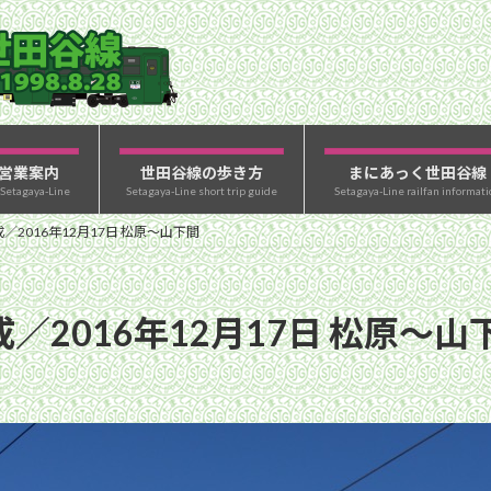
営業案内
世田谷線の歩き方
まにあっく世田谷線
 Setagaya-Line
Setagaya-Line short trip guide
Setagaya-Line railfan informati
／2016年12月17日 松原〜山下間
／2016年12月17日 松原〜山