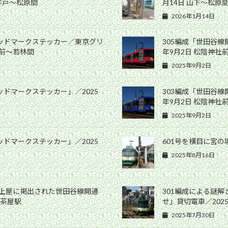
高井戸〜松原間
月14日 山下〜松原
2026年1月14日
ヘッドマークステッカー／東京グリ
305編成「世田谷線
社前〜若林間
年9月2日 松陰神社
2025年9月2日
ッドマークステッカー」／2025
303編成「世田谷線
年9月2日 松陰神社
2025年9月2日
ッドマークステッカー」／2025
601号を横目に宮の坂
2025年8月16日
ム上屋に掲出された世田谷線開通
301編成による謎
軒茶屋駅
せ」貸切電車／202
2025年7月30日