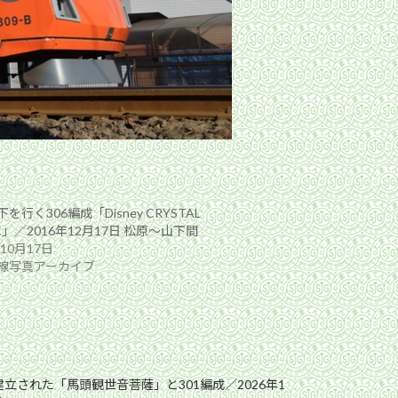
を行く306編成「Disney CRYSTAL
C」／2016年12月17日 松原〜山下間
年10月17日
線写真アーカイブ
立された「馬頭観世音菩薩」と301編成／2026年1