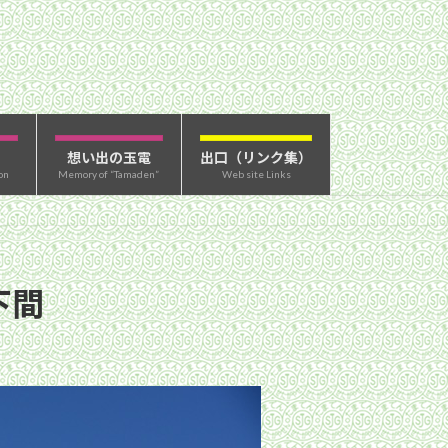
想い出の玉電
出口（リンク集）
on
Memory of “Tamaden”
Web site Links
下間