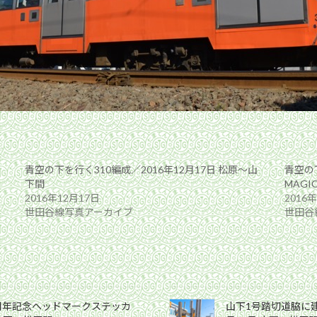
青空の下を行く310編成／2016年12月17日 松原〜山
青空の下
下間
MAGI
2016年12月17日
2016
世田谷線写真アーカイブ
世田谷
0周年記念ヘッドマークステッカ
山下1号踏切道脇に建