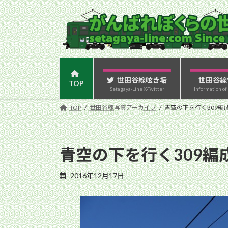
コ
ナ
ン
ビ
テ
ゲ
ン
ー
ツ
シ
へ
ョ
ス
ン
世田谷線呟き垢
世田谷線
TOP
Setagaya-Line X-Twitter
Information of
キ
に
ッ
移
TOP
世田谷線写真アーカイブ
青空の下を行く309編成
プ
動
青空の下を行く309編成
2016年12月17日