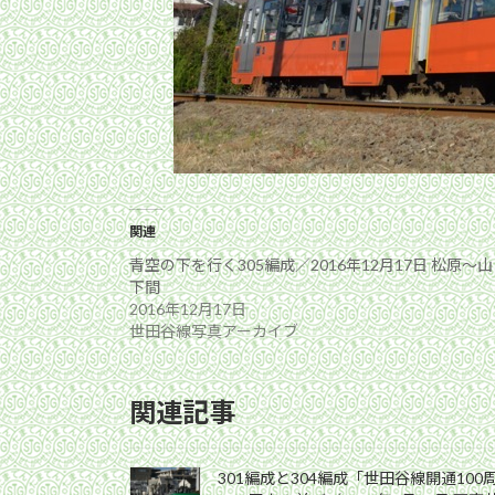
関連
青空の下を行く305編成／2016年12月17日 松原〜山
下間
2016年12月17日
世田谷線写真アーカイブ
関連記事
301編成と304編成「世田谷線開通10