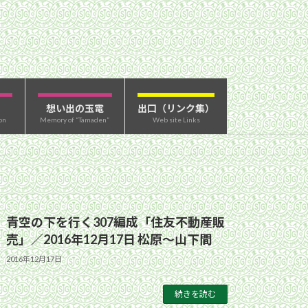
想い出の玉電
出口（リンク集）
on
Memory of “Tamaden”
Web site Links
青空の下を行く307編成「住友不動産販
売」／2016年12月17日 松原〜山下間
2016年12月17日
続きを読む