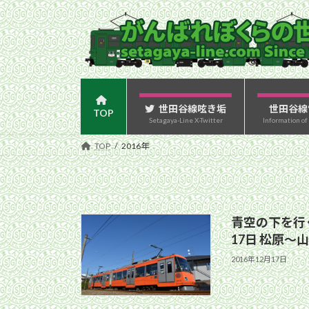
コ
ナ
ン
ビ
テ
ゲ
ン
ー
ツ
シ
へ
ョ
ス
ン
世田谷線呟き垢
世田谷線
TOP
Setagaya-Line X-Twitter
Information of
キ
に
ッ
移
TOP
2016年
プ
動
青空の下を行く
17日 松原〜
2016年12月17日