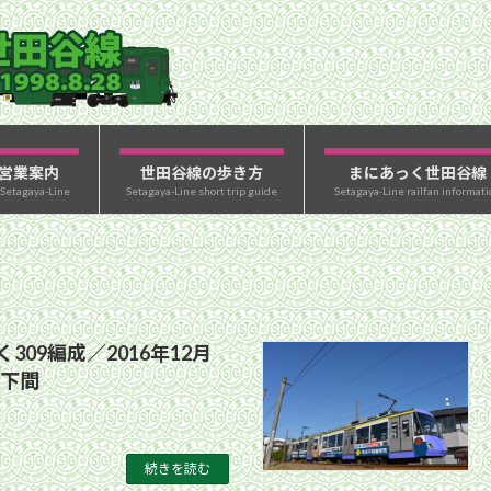
営業案内
世田谷線の歩き方
まにあっく世田谷線
 Setagaya-Line
Setagaya-Line short trip guide
Setagaya-Line railfan informati
309編成／2016年12月
山下間
続きを読む