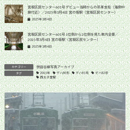
宮坂区民センター601号 デビュー当時からの吊革支柱（海側中
扉付近）／2025年3月4日 宮の坂駅（宮坂区民センター）
2025年3月4日
宮坂区民センター601号 1位側から2位側を見た車内全景／
2025年3月4日 宮の坂駅（宮坂区民センター）
2025年3月4日
世田谷線写真アーカイブ
カテゴリー
2001年
デハ80形
デハ81号
デハ82号
タグ
西太子堂駅