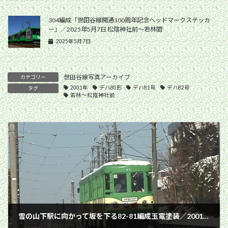
304編成「世田谷線開通100周年記念ヘッドマークステッカ
ー」／2025年5月7日 松陰神社前〜若林間
2025年5月7日
世田谷線写真アーカイブ
カテゴリー
2001年
デハ80形
デハ81号
デハ82号
タグ
若林〜松陰神社前
雪の山下駅に向かって坂を下る82-81編成玉電塗装／2001年1月21日 松原〜山下間