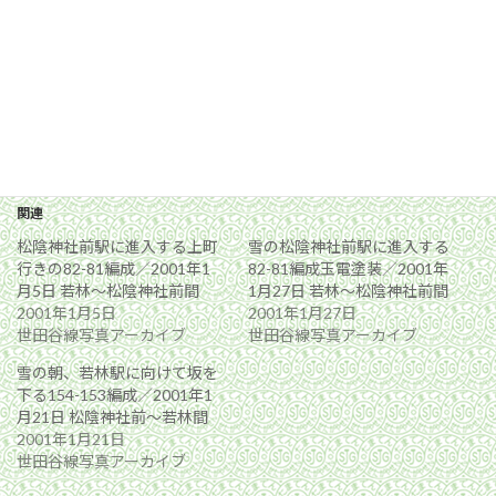
関連
松陰神社前駅に進入する上町
雪の松陰神社前駅に進入する
行きの82-81編成／2001年1
82-81編成玉電塗装／2001年
月5日 若林〜松陰神社前間
1月27日 若林〜松陰神社前間
2001年1月5日
2001年1月27日
世田谷線写真アーカイブ
世田谷線写真アーカイブ
雪の朝、若林駅に向けて坂を
下る154-153編成／2001年1
月21日 松陰神社前〜若林間
2001年1月21日
世田谷線写真アーカイブ