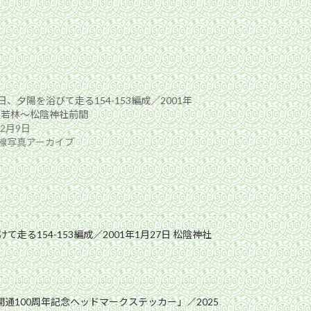
、夕陽を浴びて走る154-153編成／2001年
日 若林〜松陰神社前間
年2月9日
線写真アーカイブ
走る154-153編成／2001年1月27日 松陰神社
開通100周年記念ヘッドマークステッカー」／2025