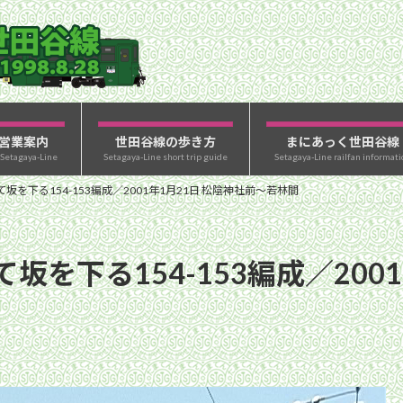
営業案内
世田谷線の歩き方
まにあっく世田谷線
 Setagaya-Line
Setagaya-Line short trip guide
Setagaya-Line railfan informati
を下る154-153編成／2001年1月21日 松陰神社前〜若林間
を下る154-153編成／2001