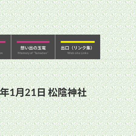
想い出の玉電
出口（リンク集）
on
Memory of “Tamaden”
Web site Links
年1月21日 松陰神社