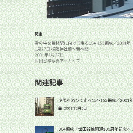
関連
雪の中を若林駅に向けて走る154-153編成／2001年
1月27日 松陰神社前〜若林間
2001年1月27日
世田谷線写真アーカイブ
関連記事
夕陽を浴びて走る154-153編成／200
2001年2月8日
304編成「世田谷線開通100周年記念