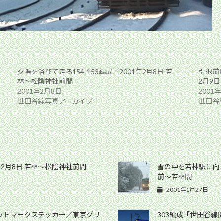
夕陽を浴びて走る154-153編成／2001年2月8日 若
引退前日
林〜松陰神社前間
2月9
2001年2月8日
2001
世田谷線写真アーカイブ
世田谷
1年2月8日 若林〜松陰神社前間
雪の中を若林駅に向けて
前〜若林間
2001年1月27日
ヘッドマークステッカー／東京グリ
303編成「世田谷線