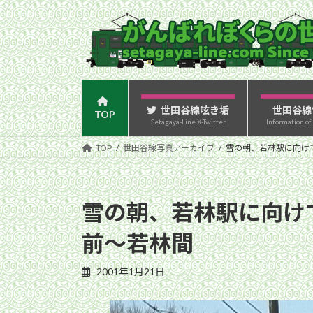
コ
ナ
ン
ビ
テ
ゲ
ン
ー
ツ
シ
へ
ョ
ス
ン
世田谷線呟き垢
世田谷線
TOP
Setagaya-Line X-Twitter
Information of
キ
に
ッ
移
TOP
世田谷線写真アーカイブ
雪の朝、若林駅に向けて坂
プ
動
雪の朝、若林駅に向けて坂
前〜若林間
2001年1月21日