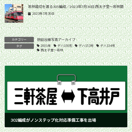
若林踏切を渡る305編成／2023年7月30日 西太子堂〜若林間
2023年7月30日
世田谷線写真アーカイブ
カテゴリー
2001年
デハ150形
デハ153号
デハ154号
タグ
西太子堂〜若林
302編成がノンステップ化対応準備工事を出場
2001年1月4日