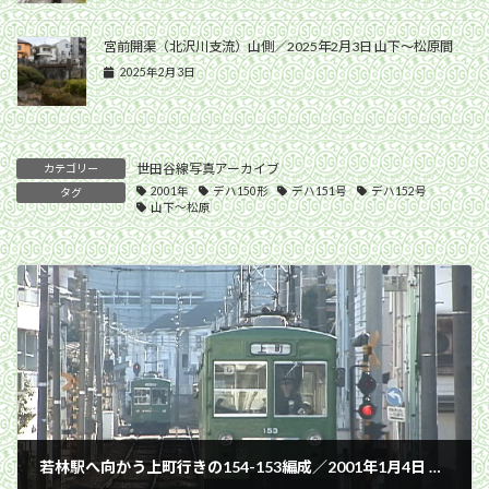
宮前開渠（北沢川支流）山側／2025年2月3日 山下〜松原間
2025年2月3日
世田谷線写真アーカイブ
カテゴリー
2001年
デハ150形
デハ151号
デハ152号
タグ
山下〜松原
若林駅へ向かう上町行きの154-153編成／2001年1月4日 西太子堂〜若林間