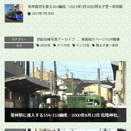
若林踏切を渡る303編成／2023年7月30日 西太子堂〜若林間
2023年7月30日
世田谷線写真アーカイブ
、
車両紹介ページTOP画像
カテゴリー
2000年
デハ70形
デハ72号
西太子堂〜若林
タグ
若林駅に進入する154-153編成／2000年8月12日 松陰神社前〜若林間
2000年8月12日