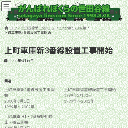
コ
ナ
ン
ビ
テ
ゲ
ン
ー
ツ
シ
TOP
世田谷線データベース
1999年〜2002年
へ
ョ
上町車庫新3番線設置工事開始
ス
ン
キ
に
上町車庫新3番線設置工事開始
ッ
移
プ
動
2000年5月15日
関連
上町車庫新2番線設置工事開
上町車庫留置線設置工事開始
始
1999年3月20日
2000年8月1日
1999年〜2002年
1999年〜2002年
上町車庫旧1・2番線使用停
止・撤去開始
1999年8月2日