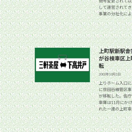
商号変更されて以
して運営されてきた
事業の分社化により
上町駅新駅舎
が谷検車区上
転
2002年10月1日
上りホーム入口に
に世田谷線管区事
が移転した。仮庁
車庫は11月にかけ
れた一連の上町車庫