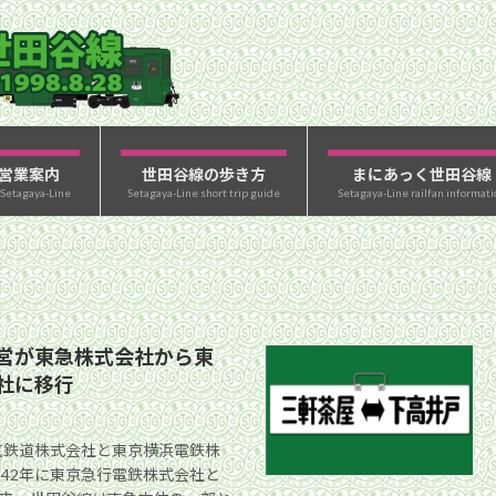
営業案内
世田谷線の歩き方
まにあっく世田谷線
 Setagaya-Line
Setagaya-Line short trip guide
Setagaya-Line railfan informati
営が東急株式会社から東
社に移行
電気鉄道株式会社と東京横浜電鉄株
942年に東京急行電鉄株式会社と