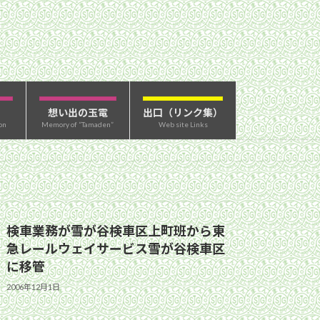
想い出の玉電
出口（リンク集）
on
Memory of “Tamaden”
Web site Links
検車業務が雪が谷検車区上町班から東
急レールウェイサービス雪が谷検車区
に移管
2006年12月1日