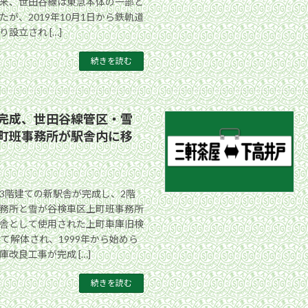
来、世田谷線は東急本体の一部と
が、2019年10月1日から鉄軌道
設立され […]
続きを読む
完成、世田谷線管区・雪
町班事務所が駅舎内に移
3階建ての新駅舎が完成し、2階
務所と雪が谷検車区上町班事務所
舎として使用された上町車庫旧検
て解体され、1999年から始めら
改良工事が完成 […]
続きを読む