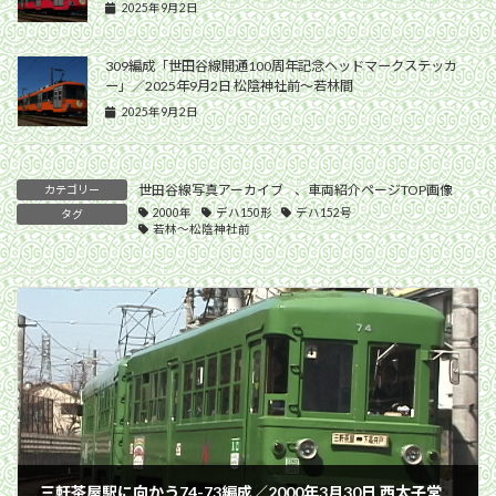
2025年9月2日
309編成「世田谷線開通100周年記念ヘッドマークステッカ
ー」／2025年9月2日 松陰神社前〜若林間
2025年9月2日
世田谷線写真アーカイブ
、
車両紹介ページTOP画像
カテゴリー
2000年
デハ150形
デハ152号
タグ
若林〜松陰神社前
三軒茶屋駅に向かう74-73編成／2000年3月30日 西太子堂〜三軒茶屋間