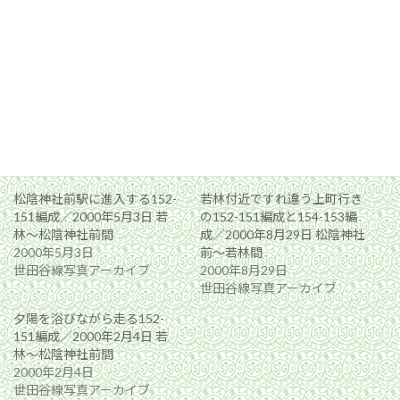
関連
松陰神社前駅に進入する152-
若林付近ですれ違う上町行き
151編成／2000年5月3日 若
の152-151編成と154-153編
林〜松陰神社前間
成／2000年8月29日 松陰神社
2000年5月3日
前〜若林間
世田谷線写真アーカイブ
2000年8月29日
世田谷線写真アーカイブ
夕陽を浴びながら走る152-
151編成／2000年2月4日 若
林〜松陰神社前間
2000年2月4日
世田谷線写真アーカイブ