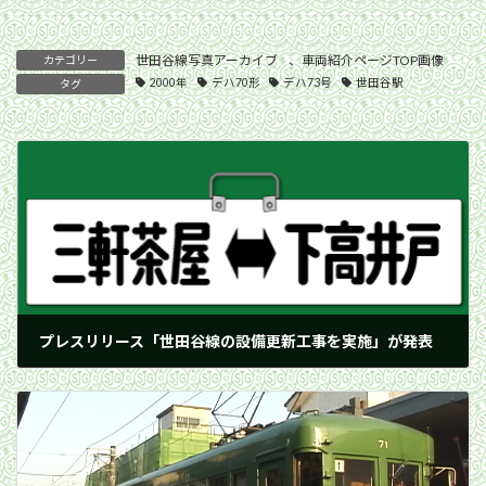
世田谷線写真アーカイブ
、
車両紹介ページTOP画像
カテゴリー
2000年
デハ70形
デハ73号
世田谷駅
タグ
プレスリリース「世田谷線の設備更新工事を実施」が発表
2000年3月27日