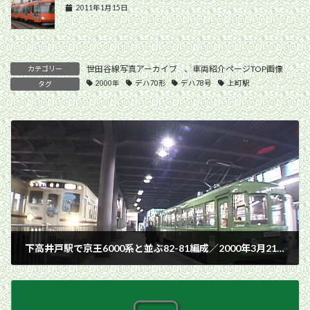
2011年1月15日
世田谷線写真アーカイブ
、
車両紹介ページTOP画像
カテゴリー
2000年
デハ70形
デハ78号
上町駅
タグ
下高井戸駅で京王6000系と並ぶ82-81編成／2000年3月21日 下高井戸駅
2000年3月21日