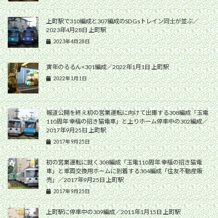
上町駅で310編成と307編成のSDGsトレイン同士が並ぶ／
2023年4月28日 上町駅
2023年4月28日
寅年のるるん×301編成／2022年1月1日 上町駅
2022年1月1日
報道公開を終え初の営業運転に向けて出庫する308編成「玉電
110周年 幸福の招き猫電車」と上りホーム停車中の302編成／
2017年9月25日 上町駅
2017年9月25日
初の営業運転に就く308編成「玉電110周年 幸福の招き猫電
車」と車両交換用ホームに到着する304編成「住友不動産販
売」／2017年9月25日 上町駅
2017年9月25日
上町駅に停車中の309編成／2011年1月15日 上町駅