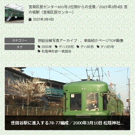
宮坂区民センター601号 2位側からの全景／2025年3月4日 宮
の坂駅（宮坂区民センター）
2025年3月4日
世田谷線写真アーカイブ
、
車両紹介ページTOP画像
カテゴリー
2000年
デハ150形
デハ80形
デハ85号
タグ
松陰神社前〜世田谷
世田谷駅に進入する78-77編成／2000年3月10日 松陰神社前〜世田谷間
2000年3月10日