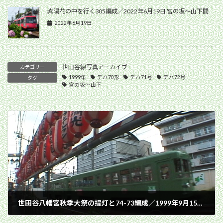
紫陽花の中を行く305編成／2022年6月19日 宮の坂〜山下間
2022年6月19日
世田谷線写真アーカイブ
カテゴリー
1999年
デハ70形
デハ71号
デハ72号
タグ
宮の坂〜山下
世田谷八幡宮秋季大祭の提灯と74-73編成／1999年9月15日 宮の坂〜山下間
1999年9月15日