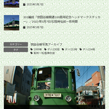
2025年5月7日
301編成「世田谷線開通100周年記念ヘッドマークステッカ
ー」／2025年5月7日 松陰神社前〜若林間
2025年5月7日
世田谷線写真アーカイブ
カテゴリー
1999年
デハ150形
デハ153号
デハ154号
タグ
若林〜松陰神社前