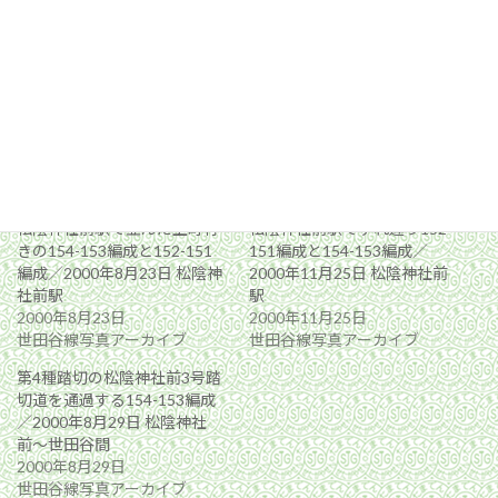
関連
松陰神社前駅で並んだ上町行
松陰神社前駅ですれ違う152-
きの154-153編成と152-151
151編成と154-153編成／
編成／2000年8月23日 松陰神
2000年11月25日 松陰神社前
社前駅
駅
2000年8月23日
2000年11月25日
世田谷線写真アーカイブ
世田谷線写真アーカイブ
第4種踏切の松陰神社前3号踏
切道を通過する154-153編成
／2000年8月29日 松陰神社
前〜世田谷間
2000年8月29日
世田谷線写真アーカイブ