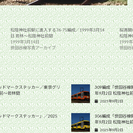
松陰神社前駅に進入する76-75編成／1999年3月14
桜満開
日 若林〜松陰神社前間
松陰神
1999年3月14日
1999
世田谷線写真アーカイブ
世田谷
ヘッドマークステッカー／東京グリ
309編成「世田谷線
社前〜若林間
年9月2日 松陰神社
2025年9月2日
ッドマークステッカー」／2025
306編成「世田谷線
年9月2日 松陰神社
2025年9月2日