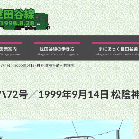
営業案内
世田谷線の歩き方
まにあっく世田谷線
 Setagaya-Line
Setagaya-Line short trip guide
Setagaya-Line railfan informati
2号／1999年9月14日 松陰神社前〜若林間
72号／1999年9月14日 松