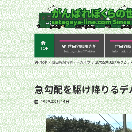
コ
ナ
ン
ビ
テ
ゲ
ン
ー
ツ
シ
へ
ョ
ス
ン
世田谷線呟き垢
世田谷線
TOP
Setagaya-Line X-Twitter
Information of
キ
に
ッ
移
TOP
世田谷線写真アーカイブ
急勾配を駆け降りるデハ7
プ
動
急勾配を駆け降りるデハ
1999年9月14日