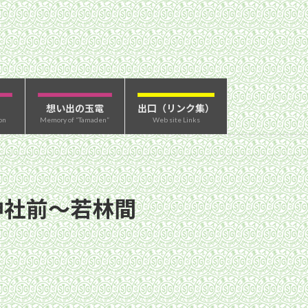
想い出の玉電
出口（リンク集）
on
Memory of “Tamaden”
Web site Links
陰神社前〜若林間