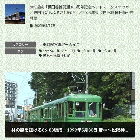
303編成「世田谷線開通100周年記念ヘッドマークステッカー
／世田谷にもふるさと納税」／2025年5月7日 松陰神社前〜若
林間
2025年5月7日
世田谷線写真アーカイブ
カテゴリー
1999年
デハ80形
デハ83号
デハ86号
タグ
若林〜松陰神社前
林の脇を抜ける86-83編成／1999年5月30日 若林〜松陰神社前間