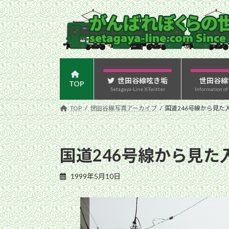
コ
ナ
ン
ビ
テ
ゲ
ン
ー
ツ
シ
へ
ョ
ス
ン
世田谷線呟き垢
世田谷線
TOP
Setagaya-Line X-Twitter
Information of
キ
に
ッ
移
TOP
世田谷線写真アーカイブ
国道246号線から見た入
プ
動
国道246号線から見た
1999年5月10日