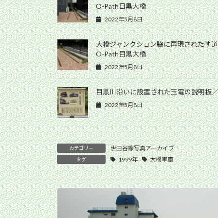
O-Path目黒大橋
2022年5月8日
大橋ジャンクション脇に再現された軌道敷
O-Path目黒大橋
2022年5月8日
目黒川沿いに設置された玉電の説明板／202
2022年5月8日
世田谷線写真アーカイブ
カテゴリー
1999年
大橋車庫
タグ