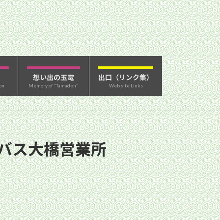
想い出の玉電
出口（リンク集）
on
Memory of “Tamaden”
Web site Links
急バス大橋営業所