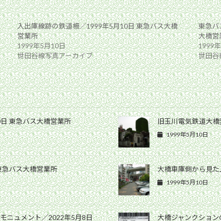
入出庫線跡の鉄道柵／1999年5月10日 東急バス大橋
東急バ
営業所
大橋営
1999年5月10日
1999
世田谷線写真アーカイブ
世田谷
0日 東急バス大橋営業所
旧玉川電気鉄道大橋変
1999年5月10日
 東急バス大橋営業所
大橋車庫側から見た入
1999年5月10日
ニュメント／2022年5月8日
大橋ジャンクションの