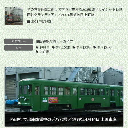
初の営業運転に向けて下り出庫する303編成「ルイシャトレ世
田谷グランディア」／2001年8月9日 上町駅
2001年8月9日
世田谷線写真アーカイブ
カテゴリー
1999年
デハ150形
デハ153号
デハ154号
タグ
上町駅
P6運行で出庫準備中のデハ72号／1999年4月14日 上町車庫