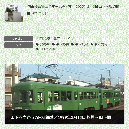
前田停留場上りホーム予定地／2025年2月3日 山下〜松原間
2025年2月3日
世田谷線写真アーカイブ
カテゴリー
1999年
デハ70形
デハ71号
デハ72号
タグ
山下〜松原
山下へ向かう76-75編成／1999年3月13日 松原〜山下間
1999年3月13日