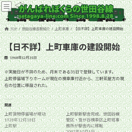
コ
ナ
ン
ビ
テ
ゲ
ン
ー
ツ
シ
TOP
世田谷線各駅紹介
上町車庫
【日不詳】上町車庫の建設開始
へ
ョ
ス
ン
キ
に
【日不詳】上町車庫の建設開始
ッ
移
プ
動
1968年12月31日
※実施日が不詳のため、月末である31日で登録しています。
上町停留場下りホームが現在の検車庫付近から、三軒茶屋方の現
在の位置に移設された。
関連
上町貨物停留場が竣功
上町駅新駅舎完成、世田谷線
1928年12月18日
管区・雪が谷検車区上町班事
上町駅
務所が駅舎内に移転
2002年10月1日