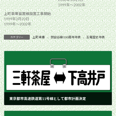
1999年〜2002年
上町車庫留置線設置工事開始
1999年3月20日
1999年〜2002年
上町車庫
、
世田谷線100周年年表
、
玉電歴史年表
カテゴリー
東京都市高速鉄道第11号線として都市計画決定
1968年12月28日