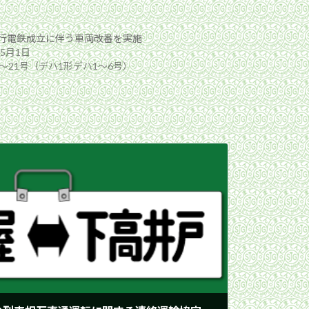
行電鉄成立に伴う車両改番を実施
年5月1日
6〜21号（デハ1形デハ1〜6号）