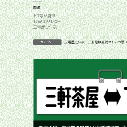
関連
ト7号が廃車
1966年6月30日
玉電歴史年表
玉電歴史年表
、
玉電無蓋貨車1〜20号（
カテゴリー