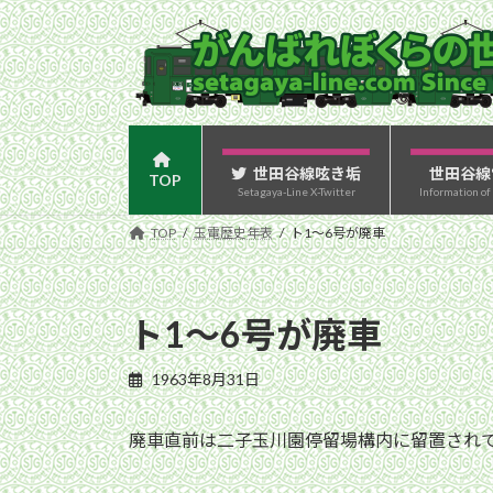
コ
ナ
ン
ビ
テ
ゲ
ン
ー
ツ
シ
へ
ョ
ス
ン
世田谷線呟き垢
世田谷線
TOP
Setagaya-Line X-Twitter
Information of
キ
に
ッ
移
TOP
玉電歴史年表
ト1〜6号が廃車
プ
動
ト1〜6号が廃車
1963年8月31日
廃車直前は二子玉川園停留場構内に留置され