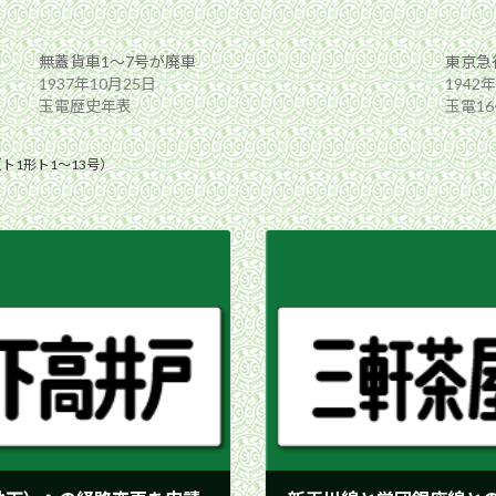
無蓋貨車1〜7号が廃車
東京急
1937年10月25日
1942
玉電歴史年表
玉電1
ト1形ト1〜13号）