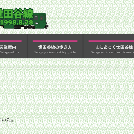
営業案内
世田谷線の歩き方
まにあっく世田谷線
 Setagaya-Line
Setagaya-Line short trip guide
Setagaya-Line railfan informati
ていた。