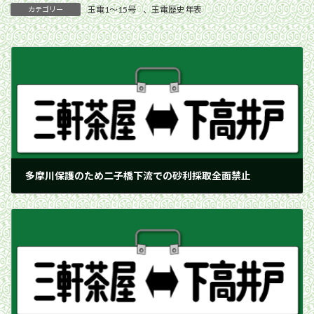
玉電1〜15号
、
玉電歴史年表
カテゴリー
多摩川保護のため二子橋下流での砂利採取全面禁止
1936年2月1日