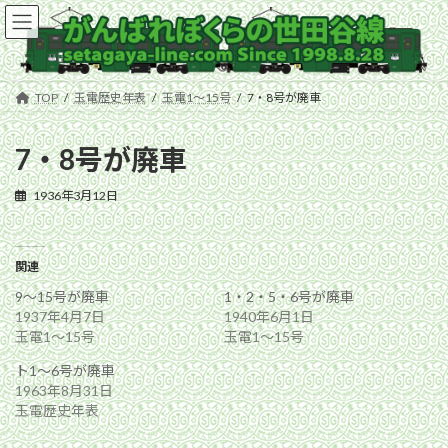
コ
ナ
ン
ビ
テ
ゲ
ン
ー
ツ
シ
TOP
玉電歴史年表
玉電1〜15号
7・8号が廃車
へ
ョ
ス
ン
キ
に
7・8号が廃車
ッ
移
プ
動
1936年3月12日
関連
9〜15号が廃車
1・2・5・6号が廃車
1937年4月7日
1940年6月1日
玉電1〜15号
玉電1〜15号
ト1〜6号が廃車
1963年8月31日
玉電歴史年表