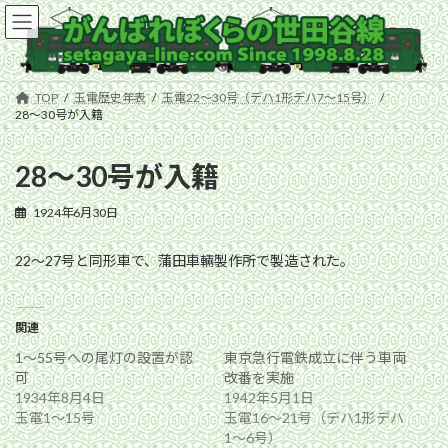
コ
ナ
ン
ビ
テ
ゲ
ン
ー
ツ
シ
TOP
玉電歴史年表
玉電22〜30号（デハ1形デハ7〜15号）
へ
ョ
28〜30号が入籍
ス
ン
キ
に
28〜30号が入籍
ッ
移
プ
動
1924年6月30日
22〜27号と同形車で、蒲田車輛製作所で製造された。
関連
1〜55号への尾灯の設置が認
東京急行電鉄成立に伴う車両
可
改番を実施
1934年8月4日
1942年5月1日
玉電1〜15号
玉電16〜21号（デハ1形デハ
1〜6号）