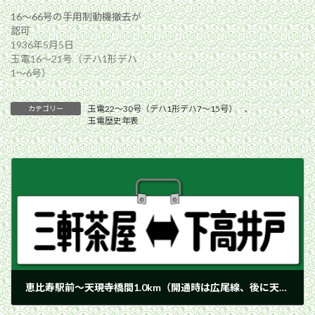
16〜66号の手用制動機撤去が
認可
1936年5月5日
玉電16〜21号（デハ1形デハ
1〜6号）
玉電22〜30号（デハ1形デハ7〜15号）
、
カテゴリー
玉電歴史年表
恵比寿駅前〜天現寺橋間1.0km（開通時は広尾線、後に天現寺線と呼称）が開通
1924年5月21日